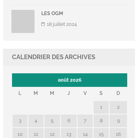
LES OGM
18 juillet 2024
CALENDRIER DES ARCHIVES
août 2026
L
M
M
J
V
S
D
1
2
3
4
5
6
7
8
9
10
11
12
13
14
15
16