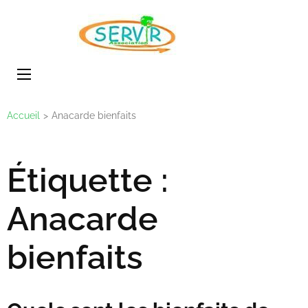
Aller
au
SERVIR
association
contenu
(Pressez
Entrée)
Accueil
>
Anacarde bienfaits
Étiquette :
Anacarde
bienfaits